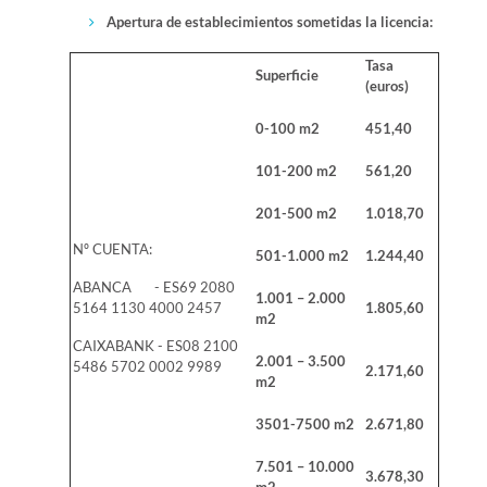
Apertura de establecimientos sometidas la licencia:
Tasa
Superficie
(euros)
0-100 m2
451,40
101-200 m2
561,20
201-500 m2
1.018,70
Nº CUENTA:
501-1.000 m2
1.244,40
ABANCA - ES69 2080
1.001 – 2.000
5164 1130 4000 2457
1.805,60
m2
CAIXABANK - ES08 2100
2.001 – 3.500
5486 5702 0002 9989
2.171,60
m2
3501-7500 m2
2.671,80
7.501 – 10.000
3.678,30