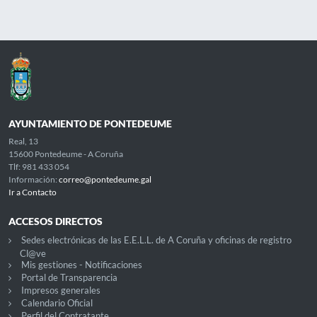
AYUNTAMIENTO DE PONTEDEUME
Real, 13
15600 Pontedeume - A Coruña
Tlf: 981 433 054
Información:
correo@pontedeume.gal
Ir a Contacto
ACCESOS DIRECTOS
Sedes electrónicas de las E.E.L.L. de A Coruña y oficinas de registro
Cl@ve
Mis gestiones - Notificaciones
Portal de Transparencia
Impresos generales
Calendario Oficial
Perfil del Contratante