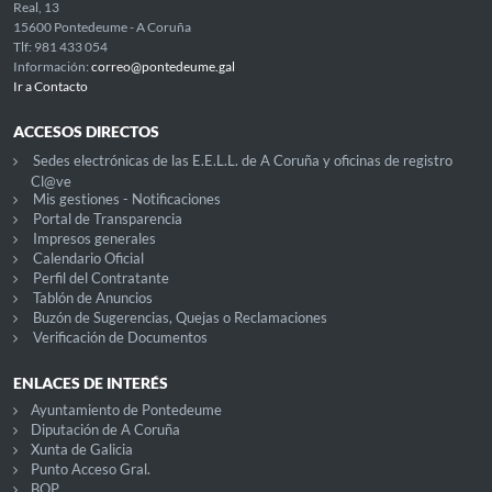
Real, 13
15600 Pontedeume - A Coruña
Tlf: 981 433 054
Información:
correo@pontedeume.gal
Ir a Contacto
ACCESOS DIRECTOS
Sedes electrónicas de las E.E.L.L. de A Coruña y oficinas de registro
Cl@ve
Mis gestiones - Notificaciones
Portal de Transparencia
Impresos generales
Calendario Oficial
Perfil del Contratante
Tablón de Anuncios
Buzón de Sugerencias, Quejas o Reclamaciones
Verificación de Documentos
ENLACES DE INTERÉS
Ayuntamiento de Pontedeume
Diputación de A Coruña
Xunta de Galicia
Punto Acceso Gral.
BOP