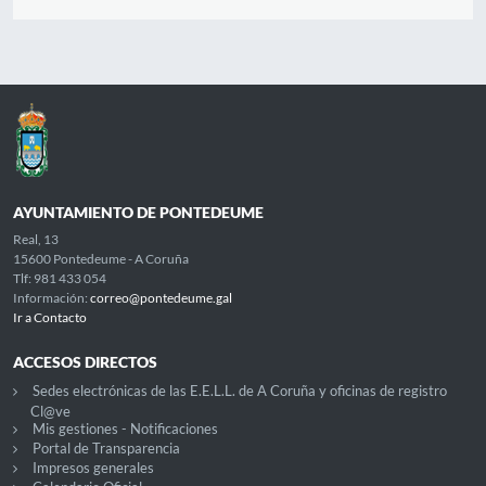
AYUNTAMIENTO DE PONTEDEUME
Real, 13
15600 Pontedeume - A Coruña
Tlf: 981 433 054
Información:
correo@pontedeume.gal
Ir a Contacto
ACCESOS DIRECTOS
Sedes electrónicas de las E.E.L.L. de A Coruña y oficinas de registro
Cl@ve
Mis gestiones - Notificaciones
Portal de Transparencia
Impresos generales