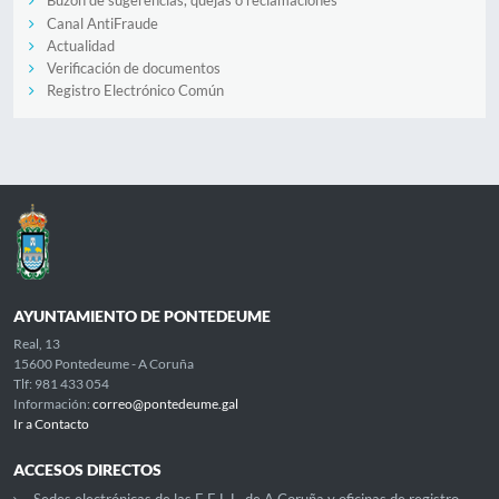
Buzón de sugerencias, quejas o reclamaciones
Canal AntiFraude
Actualidad
Verificación de documentos
Registro Electrónico Común
AYUNTAMIENTO DE PONTEDEUME
Real, 13
15600 Pontedeume - A Coruña
Tlf: 981 433 054
Información:
correo@pontedeume.gal
Ir a Contacto
ACCESOS DIRECTOS
Sedes electrónicas de las E.E.L.L. de A Coruña y oficinas de registro