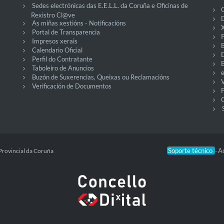
Sedes electrónicas das E.E.L.L. da Coruña e Oficinas de
Rexistro Cl@ve
D
As miñas xestións - Notificacións
X
Portal de Transparencia
P
Impresos xerais
Calendario Oficial
Perfil do Contratante
Taboleiro de Anuncios
Buzón de Suxerencias, Queixas ou Reclamacións
V
Verificación de Documentos
O
Soporte técnico
Ac
Provincial da Coruña
-