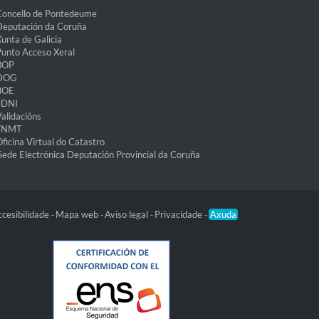
Concello de Pontedeume
eputación da Coruña
unta de Galicia
unto Acceso Xeral
BOP
DOG
BOE
eDNI
alidacións
FNMT
ficina Virtual do Catastro
Sede Electrónica Deputación Provincial da Coruña
cesibilidade
Mapa web
Aviso legal
Privacidade
Axuda
-
-
-
-