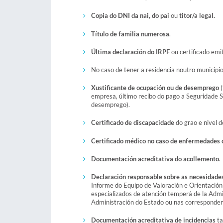
Copia do DNI da nai, do pai
ou
titor/a legal.
Título de familia numerosa
.
Última declaración do IRPF
ou certificado emit
No caso de tener a residencia noutro municipi
Xustificante de ocupación ou de desemprego
(
empresa, último recibo do pago a Seguridade So
desemprego).
Certificado de discapacidade
do grao e nivel 
Certificado médico no caso de enfermedades 
Documentación acreditativa do acollemento
.
Declaración responsable sobre as necesidades
Informe do Equipo de Valoración e Orientación d
especializados de atención temperá de la Adm
Administración do Estado ou nas corresponde
Documentación acreditativa de incidencias
ta