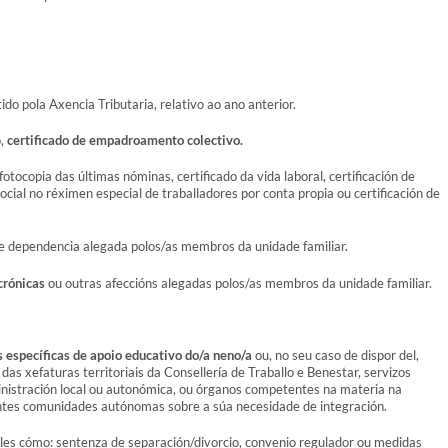
ido pola Axencia Tributaria, relativo ao ano anterior.
o,
certificado de empadroamento colectivo.
fotocopia das últimas nóminas, certificado da vida laboral, certificación de
cial no réximen especial de traballadores por conta propia ou certificación de
de dependencia alegada polos/as membros da unidade familiar.
crónicas
ou outras afeccións alegadas polos/as membros da unidade familiar.
 específicas de apoio educativo do/a neno/a
ou, no seu caso de dispor del,
as xefaturas territoriais da Consellería de Traballo e Benestar, servizos
inistración local ou autonómica, ou órganos competentes na materia na
ntes comunidades autónomas sobre a súa necesidade de integración.
les cómo: sentenza de separación/divorcio, convenio regulador ou medidas