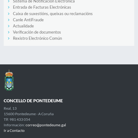
Sistema de Notificación Electrónica
Entrada de Facturas Electrónicas
Caixa de suxestións, queixas ou reclamacións
Canle AntiFraude
Actualidade
Verificación de documentos
Rexistro Electrónico Común
CONCELLO DE PONTEDEUME
Real, 13
15600 Pontedeume - A Coruña
Tlf: 981 433 054
Información:
correo@pontedeume.gal
Ir a Contacto