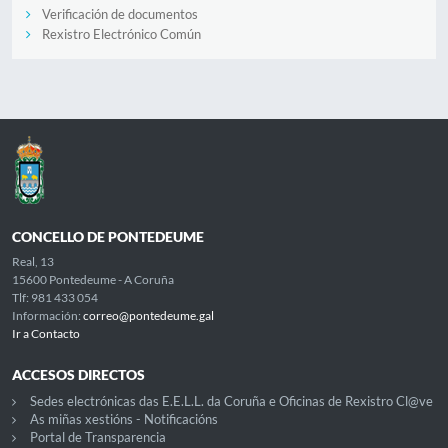
Verificación de documentos
Rexistro Electrónico Común
CONCELLO DE PONTEDEUME
Real, 13
15600 Pontedeume - A Coruña
Tlf: 981 433 054
Información:
correo@pontedeume.gal
Ir a Contacto
ACCESOS DIRECTOS
Sedes electrónicas das E.E.L.L. da Coruña e Oficinas de Rexistro Cl@ve
As miñas xestións - Notificacións
Portal de Transparencia