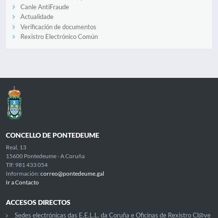
Canle AntiFraude
Actualidade
Verificación de documentos
Rexistro Electrónico Común
CONCELLO DE PONTEDEUME
Real, 13
15600 Pontedeume - A Coruña
Tlf: 981 433 054
Información:
correo@pontedeume.gal
Ir a Contacto
ACCESOS DIRECTOS
Sedes electrónicas das E.E.L.L. da Coruña e Oficinas de Rexistro Cl@ve